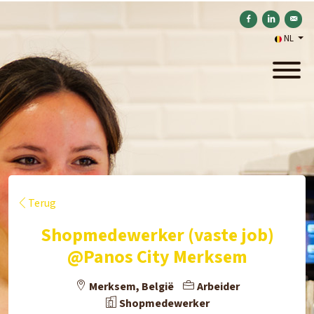
Delen op Facebook
Delen op Link
Verstu
NL
Terug
Shopmedewerker (vaste job)
@Panos City Merksem
Merksem, België
Arbeider
Shopmedewerker