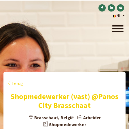
Delen op Facebook
Delen op Link
Verstu
NL
Terug
Shopmedewerker (vast) @Panos
City Brasschaat
Brasschaat, België
Arbeider
Shopmedewerker