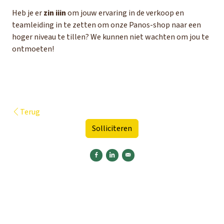
Heb je er
zin iiin
om jouw ervaring in de verkoop en
teamleiding in te zetten om onze Panos-shop naar een
hoger niveau te tillen? We kunnen niet wachten om jou te
ontmoeten!
Terug
Solliciteren
Delen op Facebook
Delen op LinkedIn
Versturen per e-mail