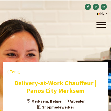
Delen op Facebook
Delen op Link
Verstu
NL
Terug
Delivery-at-Work Chauffeur |
Panos City Merksem
Merksem, België
Arbeider
Shopmedewerker