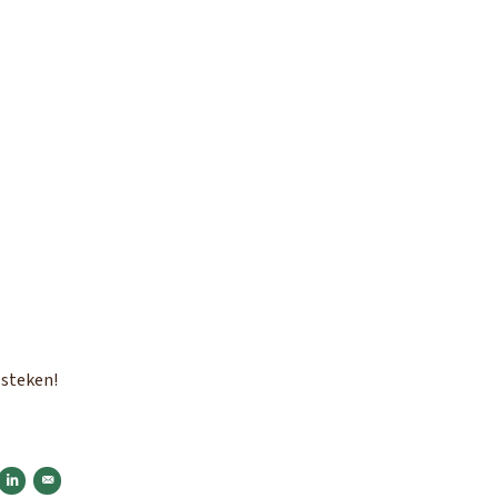
 steken!
n op Facebook
Delen op LinkedIn
Versturen per e-mail