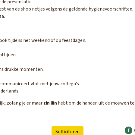
 de presentatie.
st van de shop netjes volgens de geldende hygiënevoorschriften.
sa.
 ook tijdens het weekend of op feestdagen.
htlijnen.
ijdens drukke momenten.
communiceert vlot met jouw collega’s.
ederlands.
tijk; zolang je er maar
zin iiin
hebt om de handen uit de mouwen te
Dele
Solliciteren