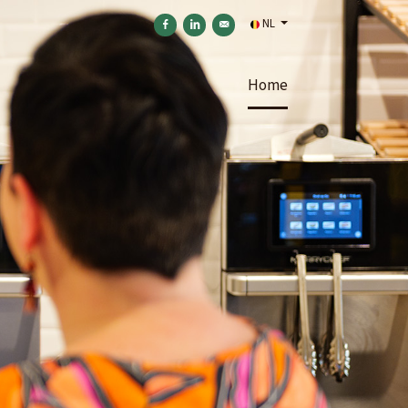
NL
Delen op Facebook
Delen op LinkedIn
Versturen per e-mail
Home