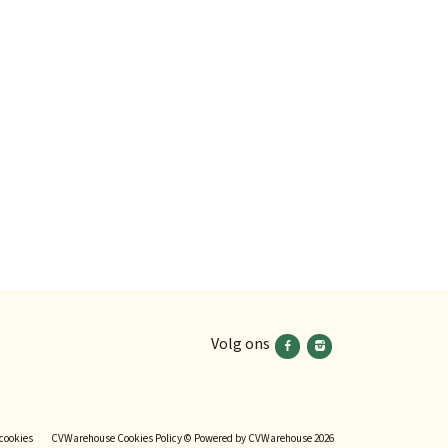
Volg ons
Volg ons facebook
Volg ons instagram
 cookies
CVWarehouse Cookies Policy
© Powered by
CVWarehouse
2026