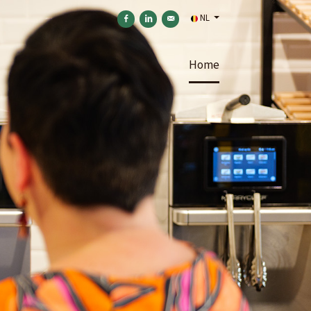
NL
Delen op Facebook
Delen op LinkedIn
Versturen per e-mail
Home