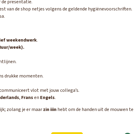
 de presentatie.
st van de shop netjes volgens de geldende hygiënevoorschriften.
sa.
sief weekendwerk
.
28uur/week).
htlijnen.
ijdens drukke momenten.
communiceert vlot met jouw collega’s.
derlands
,
Frans
en
Engels
.
tijk; zolang je er maar
zin iiin
hebt om de handen uit de mouwen te