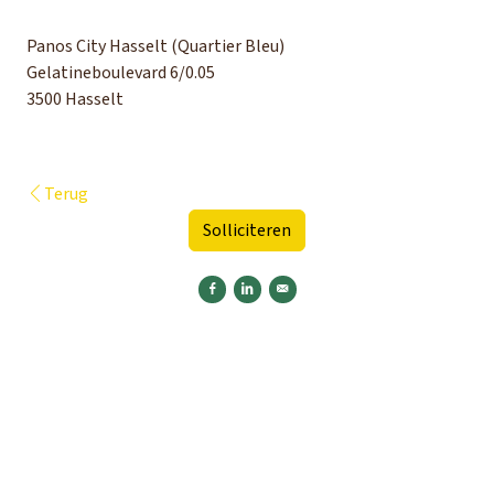
Panos City Hasselt (Quartier Bleu)
Gelatineboulevard 6/0.05
3500 Hasselt
Terug
Solliciteren
Delen op Facebook
Delen op LinkedIn
Versturen per e-mail