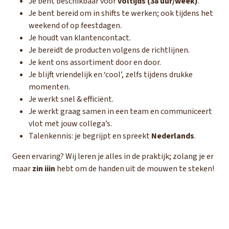
Je bent beschikbaar voor
voltijds
(38 uur/week)
.
Je bent bereid om in shifts te werken; ook tijdens het
weekend of op feestdagen.
Je houdt van klantencontact.
Je bereidt de producten volgens de richtlijnen.
Je kent ons assortiment door en door.
Je blijft vriendelijk en ‘cool’, zelfs tijdens drukke
momenten.
Je werkt snel & efficiënt.
Je werkt graag samen in een team en communiceert
vlot met jouw collega’s.
Talenkennis: je begrijpt en spreekt
Nederlands
.
Geen ervaring? Wij leren je alles in de praktijk; zolang je er
maar
zin iiin
hebt om de handen uit de mouwen te steken!