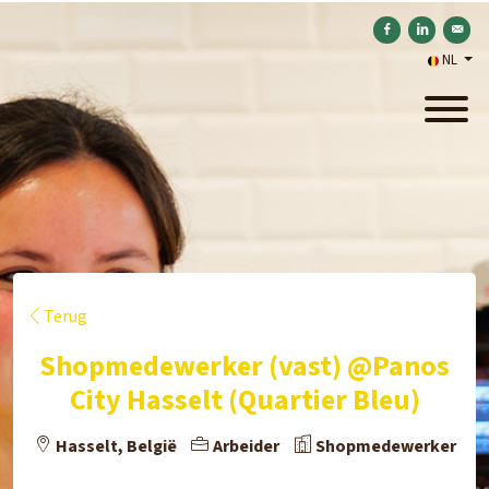
Delen op Facebook
Delen op Link
Verstu
NL
Terug
Shopmedewerker (vast) @Panos
City Hasselt (Quartier Bleu)
Hasselt, België
Arbeider
Shopmedewerker