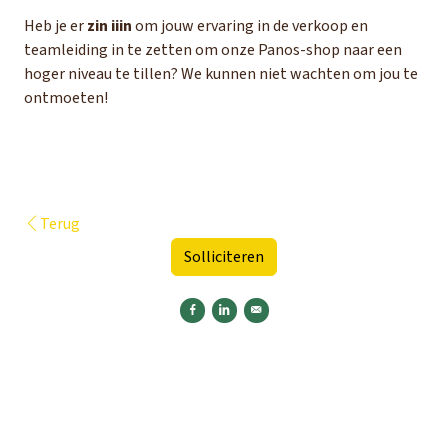
Heb je er
zin iiin
om jouw ervaring in de verkoop en
teamleiding in te zetten om onze Panos-shop naar een
hoger niveau te tillen? We kunnen niet wachten om jou te
ontmoeten!
Terug
Solliciteren
Delen op Facebook
Delen op LinkedIn
Versturen per e-mail