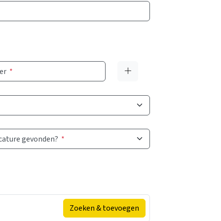
er
*
acature gevonden?
*
Zoeken & toevoegen