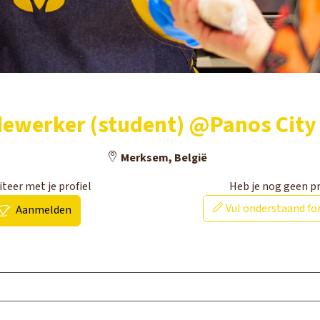
werker (student) @Panos Cit
Merksem, België
iteer met je profiel
Heb je nog geen pr
Vul onderstaand for
Aanmelden