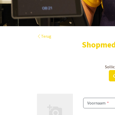
Terug
Shopmede
Sollic
Voornaam
*