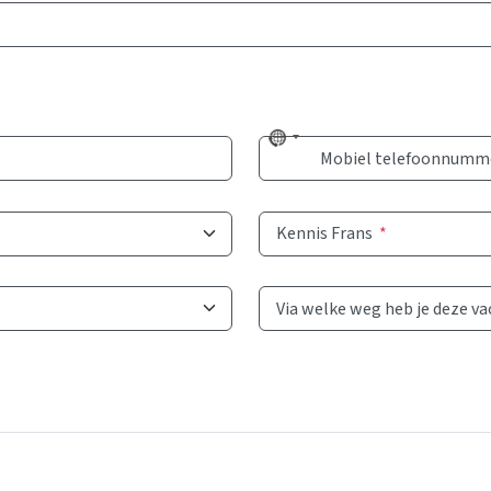
No
Mobiel telefoonnumm
country
selected
Kennis Frans
*
Via welke weg heb je deze v