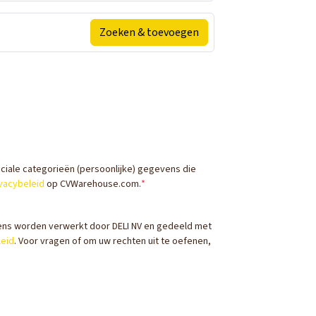
Zoeken & toevoegen
eciale categorieën (persoonlijke) gegevens die
vacybeleid
op CVWarehouse.com.
*
ns worden verwerkt door DELI NV en gedeeld met
leid
. Voor vragen of om uw rechten uit te oefenen,