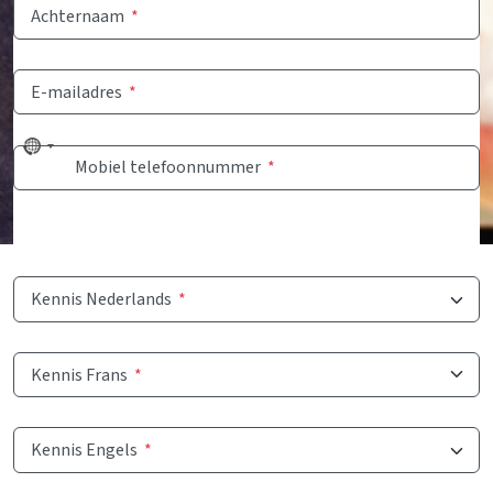
Achternaam
*
E-mailadres
*
No
Mobiel telefoonnummer
*
country
selected
Kennis Nederlands
*
Kennis Frans
*
Kennis Engels
*