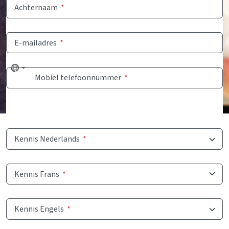
Achternaam
*
E-mailadres
*
No
Mobiel telefoonnummer
*
country
selected
Kennis Nederlands
*
Kennis Frans
*
Kennis Engels
*