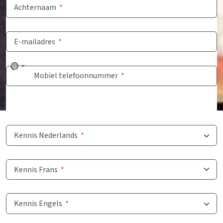
Achternaam
*
E-mailadres
*
No
Mobiel telefoonnummer
*
country
selected
Kennis Nederlands
*
Kennis Frans
*
Kennis Engels
*