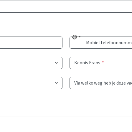
No
Mobiel telefoonnumm
country
selected
Kennis Frans
*
Via welke weg heb je deze v