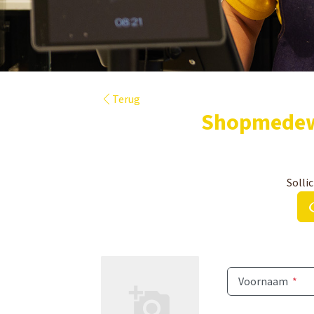
Terug
Shopmedewe
Sollic
Voornaam
*