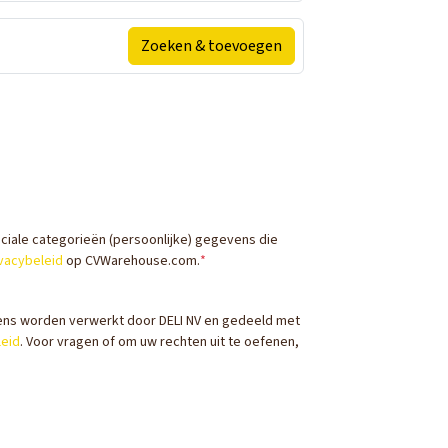
Zoeken & toevoegen
eciale categorieën (persoonlijke) gegevens die
vacybeleid
op CVWarehouse.com.
*
ns worden verwerkt door DELI NV en gedeeld met
leid
. Voor vragen of om uw rechten uit te oefenen,