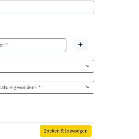
er
*
acature gevonden?
*
Zoeken & toevoegen