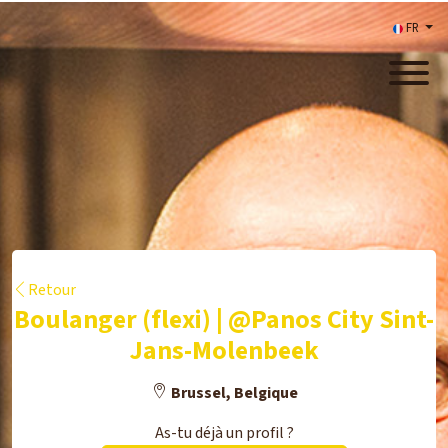
FR
Retour
Boulanger (flexi) | @Panos City Sint-
Jans-Molenbeek
Brussel, Belgique
As-tu déjà un profil ?