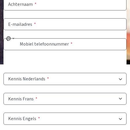
Achternaam
*
E-mailadres
*
No
Mobiel telefoonnummer
*
country
selected
Kennis Nederlands
*
Kennis Frans
*
Kennis Engels
*