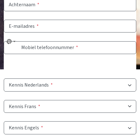
Achternaam
*
E-mailadres
*
No
Mobiel telefoonnummer
*
country
selected
Kennis Nederlands
*
Kennis Frans
*
Kennis Engels
*