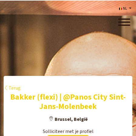
NL
Terug
Bakker (flexi) | @Panos City Sint-
Jans-Molenbeek
Brussel, België
Solliciteer met je profiel