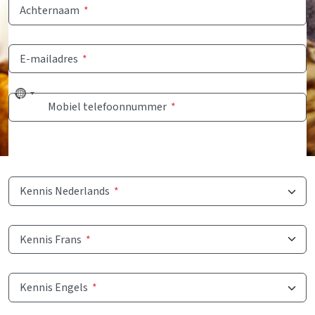
Achternaam
*
E-mailadres
*
No
Mobiel telefoonnummer
*
country
selected
Kennis Nederlands
*
Kennis Frans
*
Kennis Engels
*